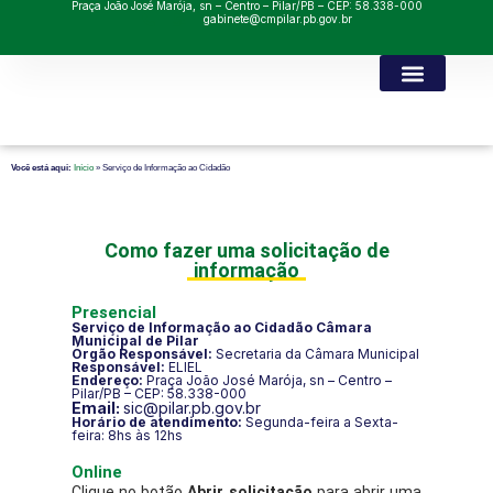
Praça João José Marója, sn – Centro – Pilar/PB – CEP: 58.338-000
gabinete@cmpilar.pb.gov.br
Você está aqui:
Início
»
Serviço de Informação ao Cidadão
Como fazer uma solicitação de
informação
Presencial
Serviço de Informação ao Cidadão Câmara
Municipal de Pilar
Órgão Responsável:
Secretaria da Câmara Municipal
Responsável:
ELIEL
Endereço:
Praça João José Marója, sn – Centro –
Pilar/PB – CEP: 58.338-000
Email:
sic@pilar.pb.gov.br
Horário de atendimento:
Segunda-feira a Sexta-
feira: 8hs às 12hs
Online
Clique no botão
Abrir solicitação
para abrir uma