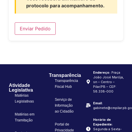
protocolo para acompanhamento.
Enviar Pedido
Endereço:
Praça
Transparência
João José Marója,
Transparência
sn – Centro –
Atividade
Fiscal Hub
Pilar/PB – CEP:
Legislativa
58.338-000
Matérias
Serviço de
Legislativas
Email:
Informação
gabinete@cmpilar.pb.go
ao Cidadão
Matérias em
Horário de
Tramitação
Portal de
Expediente:
Segunda a Sexta-
Privacidade