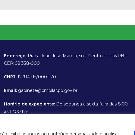
Endereço:
Praça João José Marója, sn – Centro – Pilar/PB –
CEP: 58.338-000
CNPJ:
12.914.115/0001-70
Email:
gabinete@cmpilar.pb.gov.br
Horário de expediente:
De segunda a sexta-feira das 8:00
às 12:00 hrs
ção, exibir anúncios ou conteúdo personalizado e analisar