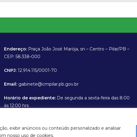
Endereço:
Praça João José Marója, sn – Centro – Pilar/PB –
CEP: 58.338-000
CNPJ:
12.914.115/0001-70
Email:
gabinete@cmpilar.pb.gov.br
Horário de expediente:
De segunda a sexta-feira das 8:00
às 12:00 hrs
ção, exibir anúncios ou conteúdo personalizado e analisar
com nosso uso de cookies.