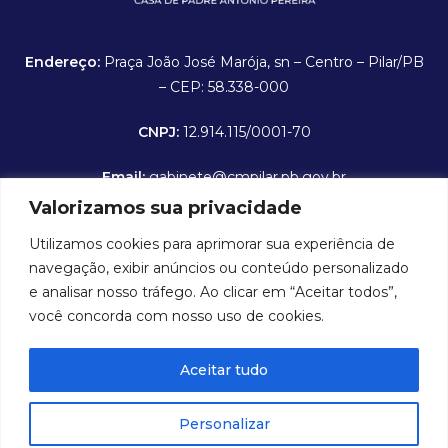
Endereço:
Praça João José Marója, sn – Centro – Pilar/PB
– CEP: 58.338-000
CNPJ:
12.914.115/0001-70
Email:
gabinete@cmpilar.pb.gov.br
Valorizamos sua privacidade
Horário de expediente:
De segunda a sexta-feira das
Utilizamos cookies para aprimorar sua experiência de
8:00 às 12:00 hrs
navegação, exibir anúncios ou conteúdo personalizado
Portal da Transparência
e analisar nosso tráfego. Ao clicar em “Aceitar todos”,
você concorda com nosso uso de cookies.
Folha de Pagamento
Aceitar tudo
Contra Cheque Online
E-SIC - Serviço Eletrônico de Informações ao Cidadão
Personalizar