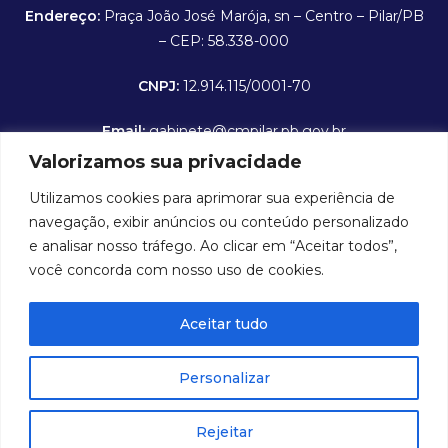
Endereço:
Praça João José Marója, sn – Centro – Pilar/PB
– CEP: 58.338-000
CNPJ:
12.914.115/0001-70
Email:
gabinete@cmpilar.pb.gov.br
Valorizamos sua privacidade
Horário de expediente:
De segunda a sexta-feira das
Utilizamos cookies para aprimorar sua experiência de
8:00 às 12:00 hrs
navegação, exibir anúncios ou conteúdo personalizado
Portal da Transparência
e analisar nosso tráfego. Ao clicar em “Aceitar todos”,
você concorda com nosso uso de cookies.
Folha de Pagamento
Aceitar tudo
Contra Cheque Online
E-SIC - Serviço Eletrônico de Informações ao Cidadão
Personalizar
Rejeitar