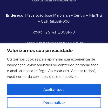
Endereço:
Praça João José Marója, sn – Centro – Pilar/PB
– CEP: 58.338-000
CNPJ:
12.914.115/0001-70
Email:
gabinete@cmpilar.pb.gov.br
Valorizamos sua privacidade
Horário de expediente:
De segunda a sexta-feira das
Utilizamos cookies para aprimorar sua experiência de
8:00 às 12:00 hrs
navegação, exibir anúncios ou conteúdo personalizado
Portal da Transparência
e analisar nosso tráfego. Ao clicar em “Aceitar todos”,
você concorda com nosso uso de cookies.
Folha de Pagamento
Aceitar tudo
Contra Cheque Online
E-SIC - Serviço Eletrônico de Informações ao Cidadão
Personalizar