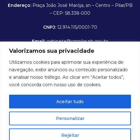
Endereço:
Praça João José Marója, sn – Centro – Pilar/PB
– CEP: 58.338-000
CNPJ:
12.914.115/0001-70
Email:
gabinete@cmpilar.pb.gov.br
Valorizamos sua privacidade
Horário de expediente:
De segunda a sexta-feira das
Utilizamos cookies para aprimorar sua experiência de
8:00 às 12:00 hrs
navegação, exibir anúncios ou conteúdo personalizado
Portal da Transparência
e analisar nosso tráfego. Ao clicar em “Aceitar todos”,
você concorda com nosso uso de cookies.
Folha de Pagamento
Aceitar tudo
Contra Cheque Online
E-SIC - Serviço Eletrônico de Informações ao Cidadão
Personalizar
Rejeitar