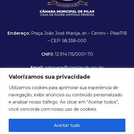
Endereço:
Praça João José Marója, sn – Centro – Pilar/PB
– CEP: 58.338-000
CNPJ:
12.914.115/0001-70
Email:
gabinete@cmpilar.pb.gov.br
Valorizamos sua privacidade
Horário de expediente:
De segunda a sexta-feira das
Utilizamos cookies para aprimorar sua experiência de
8:00 às 12:00 hrs
navegação, exibir anúncios ou conteúdo personalizado
Portal da Transparência
e analisar nosso tráfego. Ao clicar em “Aceitar todos”,
você concorda com nosso uso de cookies.
Folha de Pagamento
Aceitar tudo
Contra Cheque Online